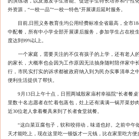
的演练场，以及激发学生潜能、促进学生特长培养和个性
外资源，“一校一品”“一校一特色”开展课后延时服务。
目前,日照义务教育生均公用经费标准全省最高，全市18
中配餐，所有中小学全部开展课后服务，参加学生占在校生数
度达到99%以上。
一个家庭，需要关注的不仅有孩子的上学，还有老人的
的家长，大概率也会因为工作原因无法抽身随时陪伴家中
行，市民实打实的诉求都被政府纳入到为民办实事清单之
便利生活提供了帮扶。
9月13日上午十点，日照两城殷家庙村幸福院“长者餐桌
里数十名志愿者在忙着包蒸包，灶上还有满满一锅芹菜炒
近30位老人拿着餐具来到了长者食堂就餐。
“这白菜豆腐包子，软和咬得动，味道也好。之前中午做
天才能吃上，现在这里吃一顿饭才一元钱，比在家里吃方便多