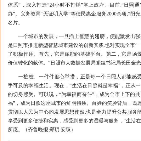
体系”，深入打造“24小时不打烊”掌上政府。目前,“日照通”
办”、义务教育“无证明入学”等便民惠企服务2000余项,“阳
名片。
一个城市的发展，一旦插上智慧的翅膀，便能激发出强劲
是日照市推进新型智慧城市建设的创新实践,也对实现全市‘
了积极作用。首先，它是赋能的基础平台。第二，它是场
价值转化的载体。”日照市大数据发展局党组书记局长田金
一桩桩、一件件贴心举措，正是每一个日照人都能感受
手可及的幸福生活。现在，“生活在日照就是幸福”，正从一
的切身感受。可以说，“为幸福而奋斗”，成为全市上下的共
福”，成为日照这座城市的鲜明特质。百姓的笑脸背后，既
贯彻以人民为中心的发展思想使然,也是全力提升公共服务
享受到更多便捷和实惠，感受到更多的温暖与服务，“生活在
所愿。（齐鲁晚报 郑玥 安臻）