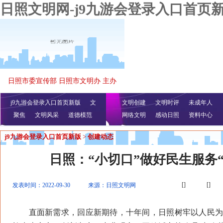
日照文明网-j9九游会登录入口首页
日照市委宣传部 日照市文明办 主办
j9九游会登录入口首页新版
文
文明创建
文明时评
未成年人
聚焦
文明风采
明播报
公益视频
道德模范
网络文明
感动日照
资料中心
j9九游会登录入口首页新版
>
创建动态
日照：“小切口”做好民生服务“
[]
[]
发表时间：2022-09-30
来源：日照文明网
直面新需求，回应新期待，十年间，日照树牢以人民为中