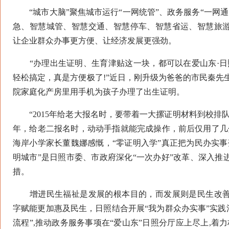
“城市大脑”聚焦城市运行“一网统管”、政务服务“一网通
急、智慧城管、智慧交通、智慧停车、智慧省运、智慧旅
让企业群众办事更方便、让经济发展更强劲。
“办理出生证明、生育津贴这一块，都可以在爱山东·日照
轻松搞定，真是方便极了!”近日，刚升级为爸爸的市民秦先
院家庭化产房里用手机为孩子办理了出生证明。
“2015年给老大报名时，要带着一大摞证明材料到校排队
年，给老二报名时，动动手指就能完成操作，前后仅用了几
海岸小学家长董魏娜感慨，“零证明入学”真正把为民办实事
明城市”是日照市委、市政府深化“一次办好”改革、深入推
措。
增进民生福祉是发展的根本目的，而发展则是民生改善
字赋能更加惠及民生，日照结合开展“我为群众办实事”实践
流程”,推动政务服务事项在“爱山东”日照分厅应上尽上,着