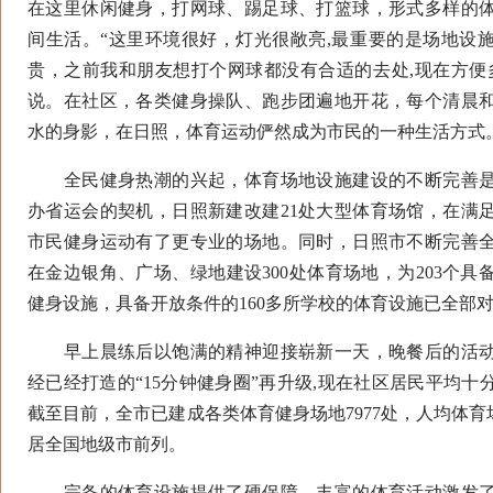
在这里休闲健身，打网球、踢足球、打篮球，形式多样的
间生活。“这里环境很好，灯光很敞亮,最重要的是场地设
贵，之前我和朋友想打个网球都没有合适的去处,现在方便
说。在社区，各类健身操队、跑步团遍地开花，每个清晨
水的身影，在日照，体育运动俨然成为市民的一种生活方式
全民健身热潮的兴起，体育场地设施建设的不断完善是
办省运会的契机，日照新建改建21处大型体育场馆，在满
市民健身运动有了更专业的场地。同时，日照市不断完善
在金边银角、广场、绿地建设300处体育场地，为203个
健身设施，具备开放条件的160多所学校的体育设施已全部
早上晨练后以饱满的精神迎接崭新一天，晚餐后的活动
经已经打造的“15分钟健身圈”再升级,现在社区居民平均
截至目前，全市已建成各类体育健身场地7977处，人均体育场
居全国地级市前列。
完备的体育设施提供了硬保障，丰富的体育活动激发了