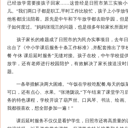
已经放学需要接孩子回家……这曾经是日照市第三实验小
儿。“我们两口子都是职工,平时工作比较忙，孩子上小学放
他爸都没法陪着。原先是中午和下午放学都去助学园，但
子如何度过。”妈妈张现兰的问题，也是很多年轻家长所面
孩子家长的难题成了日照市的为民办实事项目，去年日照
出台了《中小学课后服务十条工作标准》,并配套推出了学校
餐 午休 课后延时服务”无缝对接。孩子在校，中午学校提
放学，还有老师进行校园陪护，有效解决了家长接送没时
题。
一条举措解决两大困难。“午饭在学校吃配餐,每天的饭
可口，还有点心、水果。”张滟陇说,“下午结束了课堂学习
务的特色课程，学校开设了葫芦丝、口风琴、书法、绘画
我都很喜欢，想全部参加一遍！”
课后延时服务不仅仅是看护学生，日照市还将高质量的课