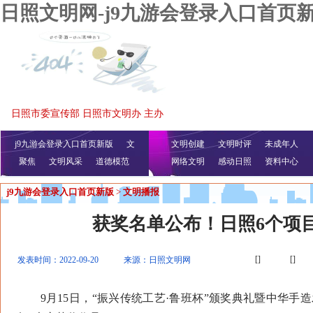
日照文明网-j9九游会登录入口首页
日照市委宣传部 日照市文明办 主办
j9九游会登录入口首页新版
文
文明创建
文明时评
未成年人
聚焦
文明风采
明播报
公益视频
道德模范
网络文明
感动日照
资料中心
j9九游会登录入口首页新版
>
文明播报
获奖名单公布！日照6个项
[]
[]
发表时间：2022-09-20
来源：日照文明网
9月15日，“振兴传统工艺·鲁班杯”颁奖典礼暨中华手造