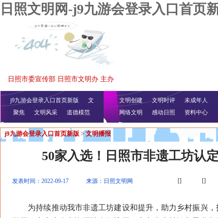
日照文明网-j9九游会登录入口首页
日照市委宣传部 日照市文明办 主办
j9九游会登录入口首页新版
文
文明创建
文明时评
未成年人
聚焦
文明风采
明播报
公益视频
道德模范
网络文明
感动日照
资料中心
j9九游会登录入口首页新版
>
文明播报
50家入选！日照市非遗工坊认
[]
[]
发表时间：2022-09-17
来源：日照文明网
为持续推动我市非遗工坊建设和提升，助力乡村振兴，打