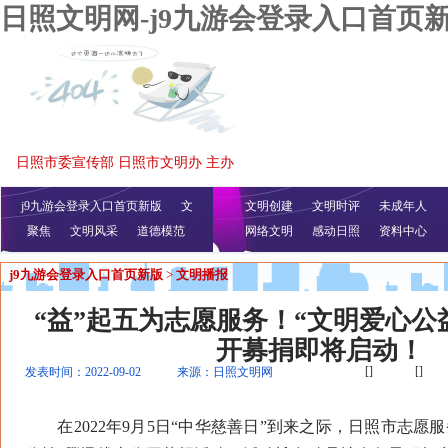
日照文明网-j9九游会登录入口首页
日照市委宣传部 日照市文明办 主办
j9九游会登录入口首页新版
文
文明创建
文明时评
未成年人
聚焦
文明风采
明播报
公益视频
道德模范
网络文明
感动日照
资料中心
j9九游会登录入口首页新版
>
文明播报
“益”起五为志愿服务！“文明爱心公
开募捐即将启动！
[]
[]
发表时间：2022-09-02
来源：日照文明网
在2022年9月5日“中华慈善日”到来之际，日照市志愿