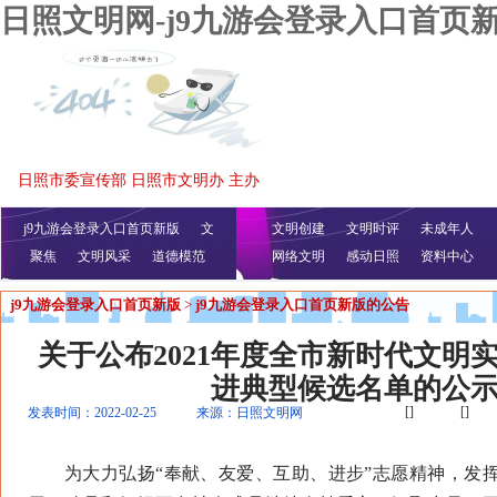
日照文明网-j9九游会登录入口首页
日照市委宣传部 日照市文明办 主办
j9九游会登录入口首页新版
文
文明创建
文明时评
未成年人
聚焦
文明风采
明播报
公益视频
道德模范
网络文明
感动日照
资料中心
j9九游会登录入口首页新版
>
j9九游会登录入口首页新版的公告
关于公布2021年度全市新时代文明
进典型候选名单的公
[]
[]
发表时间：2022-02-25
来源：日照文明网
为大力弘扬“奉献、友爱、互助、进步”志愿精神，发挥