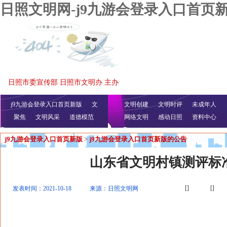
日照文明网-j9九游会登录入口首页
日照市委宣传部 日照市文明办 主办
j9九游会登录入口首页新版
文
文明创建
文明时评
未成年人
聚焦
文明风采
明播报
公益视频
道德模范
网络文明
感动日照
资料中心
j9九游会登录入口首页新版
>
j9九游会登录入口首页新版的公告
山东省文明村镇测评标
[]
[]
发表时间：2021-10-18
来源：日照文明网