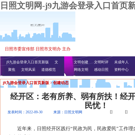
日照文明网-j9九游会登录入口首页
日照市委宣传部 日照市文明办 主办
j9九游会登录入口首页新版
文
文明创建
文明时评
未成年人
聚焦
文明风采
明播报
公益视频
道德模范
网络文明
感动日照
资料中心
j9九游会登录入口首页新版
>
创建动态
经开区：老有所养、弱有所扶！经
民忧！
[]
[]
发表时间：2022-09-30
来源：日照文明网
近年来，日照经开区践行“民政为民，民政爱民”工作理