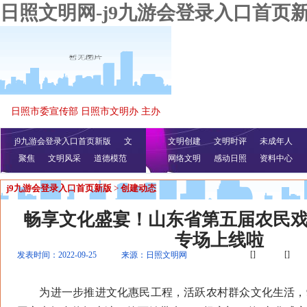
日照文明网-j9九游会登录入口首页
日照市委宣传部 日照市文明办 主办
j9九游会登录入口首页新版
文
文明创建
文明时评
未成年人
聚焦
文明风采
明播报
公益视频
道德模范
网络文明
感动日照
资料中心
j9九游会登录入口首页新版
>
创建动态
畅享文化盛宴！山东省第五届农民
专场上线啦
[]
[]
发表时间：2022-09-25
来源：日照文明网
为进一步推进文化惠民工程，活跃农村群众文化生活，9