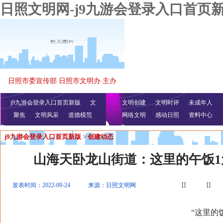
日照文明网-j9九游会登录入口首页
日照市委宣传部 日照市文明办 主办
j9九游会登录入口首页新版
文
文明创建
文明时评
未成年人
聚焦
文明风采
明播报
公益视频
道德模范
网络文明
感动日照
资料中心
j9九游会登录入口首页新版
>
创建动态
山海天卧龙山街道：这里的午饭1
[]
[]
发表时间：2022-09-24
来源：日照文明网
“这里的饭