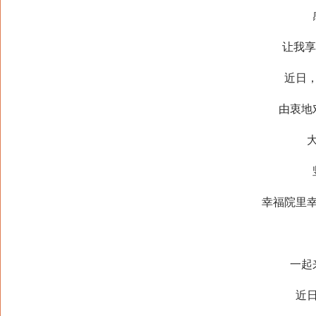
感
让我享受
近日，8
由衷地对
大沙
竖
幸福院里幸福
一起来
近日，