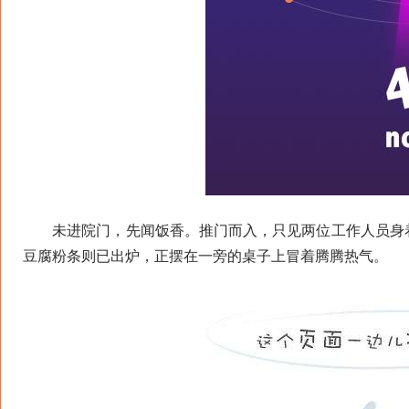
未进院门，先闻饭香。推门而入，只见两位工作人员身着
豆腐粉条则已出炉，正摆在一旁的桌子上冒着腾腾热气。