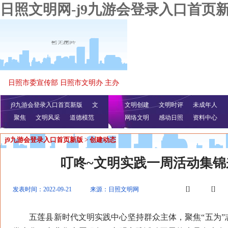
日照文明网-j9九游会登录入口首页
日照市委宣传部 日照市文明办 主办
j9九游会登录入口首页新版
文
文明创建
文明时评
未成年人
聚焦
文明风采
明播报
公益视频
道德模范
网络文明
感动日照
资料中心
j9九游会登录入口首页新版
>
创建动态
叮咚~文明实践一周活动集锦
[]
[]
发表时间：2022-09-21
来源：日照文明网
五莲县新时代文明实践中心坚持群众主体，聚焦“五为”