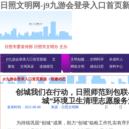
日照文明网-j9九游会登录入口首页
日照市委宣传部 日照市文明办 主办
j9九游会登录入口首页新版
文
文明创建
文明时评
未成年人
聚焦
文明风采
明播报
公益视频
道德模范
网络文明
感动日照
资料中心
j9九游会登录入口首页新版
>
创建动态
创城我们在行动，日照师范到包联
城”环境卫生清理志愿服务
[]
[]
发表时间：2022-08-08
来源：日照文明网
为持续巩固“创城”成果，助力“创城”临检工作扎实有序开