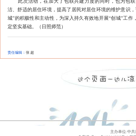
此次活动，在加大了包联共建力度的同时，也为包联
洁、舒适的居住环境，提高了居民对居住环境的维护意识，
城”的积极性和主动性，为深入持久有效地开展“创城”工作
定坚实基础。（日照师范）
责任编辑：
张 超
主办单位:中共