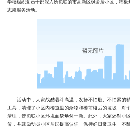
学校组织党员干部深入所包联的市高新区枫舍居小区，积极开
志愿服务活动。
活动中，大家战酷暑斗高温，发扬不怕脏、不怕累的精
工具，清理了小区内楼道里的杂物和楼前楼后的垃圾，对
清理，使包联小区环境面貌焕然一新。此外，大家还对小
传，并鼓励动员小区居民提高认识，保持好日常卫生，不