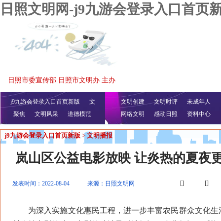
日照文明网-j9九游会登录入口首页
日照市委宣传部 日照市文明办 主办
j9九游会登录入口首页新版
文
文明创建
文明时评
未成年人
聚焦
文明风采
明播报
公益视频
道德模范
网络文明
感动日照
资料中心
j9九游会登录入口首页新版
>
文明播报
岚山区公益电影放映 让炎热的夏夜更
[]
[]
发表时间：2022-08-04
来源：日照文明网
为深入实施文化惠民工程，进一步丰富农民群众文化生活