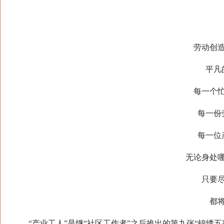
劳动创造光
平凡的
每一个忙碌
每一份劳
每一位产
无论身处哪一
只要尽职
都将散
“产业工人”是继“社区工作者”之后推出的第九张“锦绣五莲