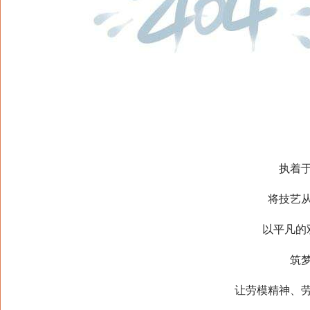
执着于深
将技艺从细
以平凡的双
筑梦奋
让劳模精神、劳