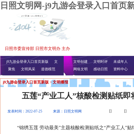
日照文明网-j9九游会登录入口首页
日照市委宣传部 日照市文明办 主办
j9九游会登录入口首页新版
文
文明创建
文明时评
未成年人
聚焦
文明风采
明播报
公益视频
道德模范
网络文明
感动日照
资料中心
j9九游会登录入口首页新版
>
文明播报
五莲“产业工人”核酸检测贴纸即
[]
[]
发表时间：2022-07-25
来源：日照文明网
“锦绣五莲 劳动最美”主题核酸检测贴纸之“产业工人”贴