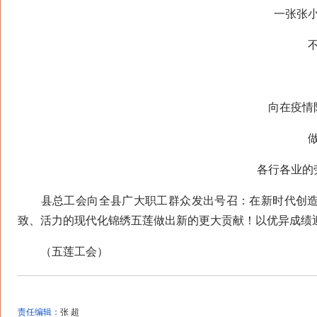
一张张小小
不仅
向在疫情防
做出
各行各业的劳
县总工会向全县广大职工群众发出号召：在新时代创造
致、活力的现代化锦绣五莲做出新的更大贡献！以优异成绩
（五莲工会）
责任编辑：
张 超