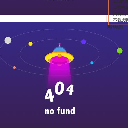
岚山区
日照书城
高新区
不着戎
网站地图