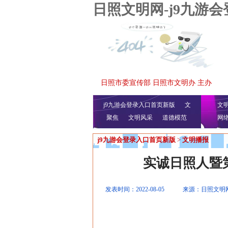
日照文明网-j9九游
日照市委宣传部 日照市文明办 主办
j9九游会登录入口首页新版
文
文
聚焦
文明风采
明播报
公益视频
道德模范
网
j9九游会登录入口首页新版
>
文明播报
实诚日照人暨
发表时间：2022-08-05
来源：日照文明