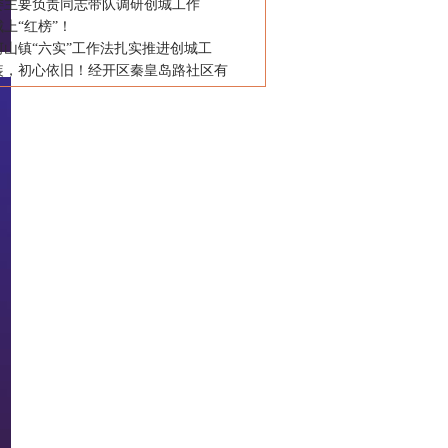
委主要负责同志带队调研创城工作
上“红榜”！
河山镇“六实”工作法扎实推进创城工
装，初心依旧！经开区秦皇岛路社区有