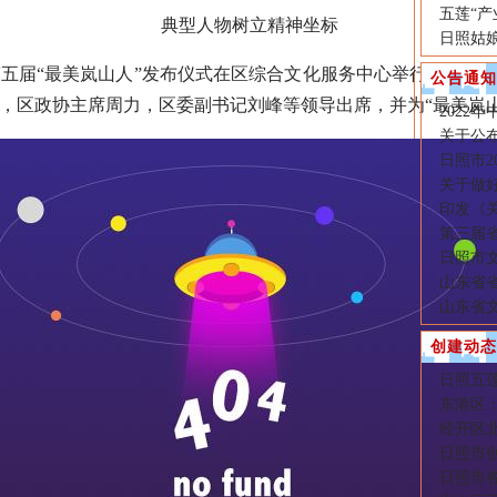
五莲“
典型人物树立精神坐标
日照姑
五届“最美岚山人”发布仪式在区综合文化服务中心举行。区委
公告通知
，区政协主席周力，区委副书记刘峰等领导出席，并为“最美岚山
2022
关于公布
日照市2
关于做好
印发《
第三届
日照市文
山东省
山东省
创建动态
日照五莲
东港区：
经开区
日照市创
日照市