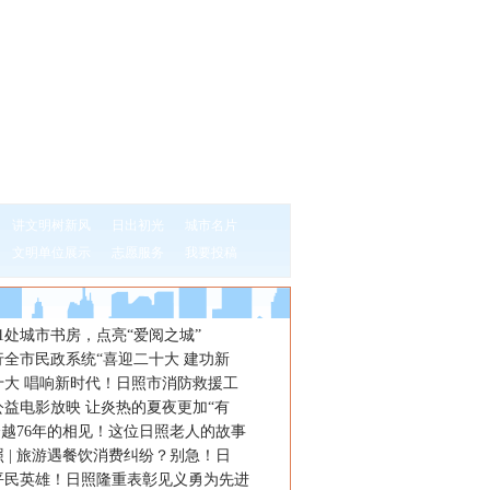
讲文明树新风
日出初光
城市名片
文明单位展示
志愿服务
我要投稿
1处城市书房，点亮“爱阅之城”
行全市民政系统“喜迎二十大 建功新
十大 唱响新时代！日照市消防救援工
公益电影放映 让炎热的夏夜更加“有
跨越76年的相见！这位日照老人的故事
 | 旅游遇餐饮消费纠纷？别急！日
平民英雄！日照隆重表彰见义勇为先进