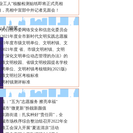
产业工人”核酸检测贴纸即将正式亮相
娘，亮相中宣部中外记者见面会！
书记焦春锋，区委副书记、区长
人”颁奖。
年中共日照市委网络安全和信息化委员会
2021年度全市新时代文明实践志愿服
021年度市级文明单位、文明村镇、文
2021年度 省、市级文明村镇、文明
关于深化文明单位动态管理的办法》的
省级文明校园、省级文明校园提名学校
明单位、文明村镇考核细则(2021版)
省级文明社区考核标准
文明村镇测评标准
县：“五为”志愿服务 擦亮幸福“
城市“微更新”扮靓新颜值
北京路街道：扎实种好“责任田”，全
城市场秩序综合整治组召开2022年全
各级工会深入开展“夏送清凉”活动