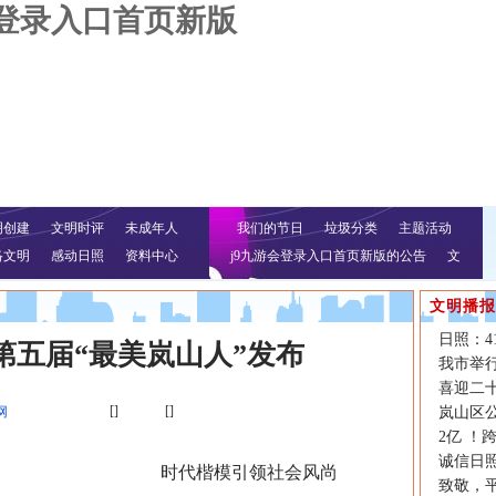
会登录入口首页新版
明创建
文明时评
未成年人
我们的节日
垃圾分类
主题活动
络文明
感动日照
资料中心
j9九游会登录入口首页新版的公告
文
明行动
文明播报
日照：4
第五届“最美岚山人”发布
我市举
喜迎二
[]
[]
网
岚山区
2亿 ！
诚信日照
时代楷模引领社会风尚
致敬，