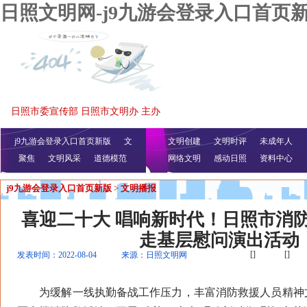
日照文明网-j9九游会登录入口首页
日照市委宣传部 日照市文明办 主办
j9九游会登录入口首页新版
文
文明创建
文明时评
未成年人
聚焦
文明风采
明播报
公益视频
道德模范
网络文明
感动日照
资料中心
j9九游会登录入口首页新版
>
文明播报
喜迎二十大 唱响新时代！日照市消
走基层慰问演出活动
[]
[]
发表时间：2022-08-04
来源：日照文明网
为缓解一线执勤备战工作压力，丰富消防救援人员精神文化