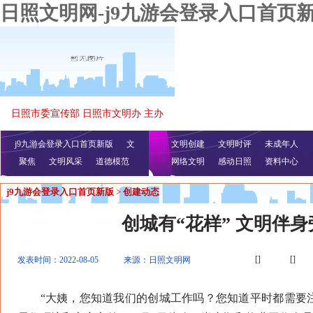
日照文明网-j9九游会登录入口首页
日照市委宣传部 日照市文明办 主办
j9九游会登录入口首页新版
文
文明创建
文明时评
未成年人
聚焦
文明风采
明播报
公益视频
道德模范
网络文明
感动日照
资料中心
j9九游会登录入口首页新版
>
创建动态
创城有“花样” 文明伴身
[]
[]
发表时间：2022-08-05
来源：日照文明网
“大姨，您知道我们的创城工作吗？您知道平时都需要注