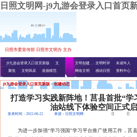
日照文明网-j9九游会登录入口首页
日照市委宣传部 日照市文明办 主办
j9九游会登录入口首页新版
文
文明创建
文明时评
未成年人
聚焦
文明风采
明播报
公益视频
道德模范
网络文明
感动日照
资料中心
j9九游会登录入口首页新版
>
创建动态
打造学习实践新阵地！莒县首批“学
油站线下体验空间正式
[]
[]
发表时间：2022-06-22
来源：日照文明网
为进一步加强“学习强国”学习平台推广使用工作，莒县