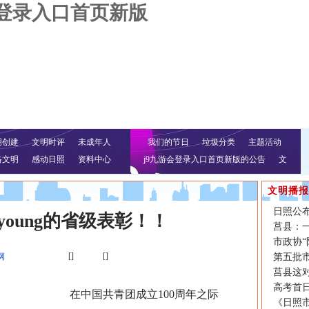
会登录入口首页新版
明创建
文明时评
未成年人
我们的节日
垃圾分类
主题活动
络文明
感动日照
资料中心
j9九游会登录入口首页新版的公告
文
明行动
文明播报
日照公
oung的省级表彰！！
莒县：
市政协
[]
[]
网
第五批
莒县这对
高考首
在中国共青团成立100周年之际
《日照