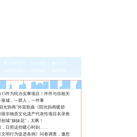
讲文明树新风
日出初光
城市名片
文明单位展示
志愿服务
我要投稿
布15件为民办实事项目！件件与你相关
一座城，一群人，一件事
“阳光协商”外宣歌曲《阳光协商暖碧
市级非物质文化遗产代表性项目名录推
创城“姊妹花”，太飒！
日，日照这些暖心时刻……
市文明行为促进条例》问卷调查，邀您