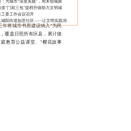
道：为城市“深度美颜”，周末创城掀
街道“门前三包”提档升级助力文明城
关工委工作会议召开
县城阳街道如意社区——让文明实践润
年将城市书房建设纳入“为民
房，覆盖日照所有区县，累计接
家庭教育公益课堂、“樱花故事