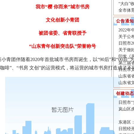
“大白
我市“樱 你而来”城市书房
全市体
文化创新小青团
公告通知
2022
被团省委、省青联授予
关于公布
日照市2
“山东青年创新突击队”荣誉称号
关于做好
印发《
青团伴随着2020年首批城市书房而诞生，以“90后”和“00后
第三届
书房 咖啡”、“书房 文创”的运营模式，将运营的城市书房打造成
日照市文
山东省
山东省
创建动态
日照市
岚山区
东港区
日照经