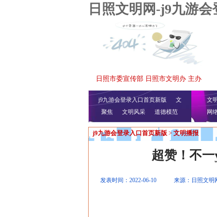
日照文明网-j9九游
日照市委宣传部 日照市文明办 主办
j9九游会登录入口首页新版
文
文
聚焦
文明风采
明播报
公益视频
道德模范
网
j9九游会登录入口首页新版
>
文明播报
超赞！不一y
发表时间：2022-06-10
来源：日照文明