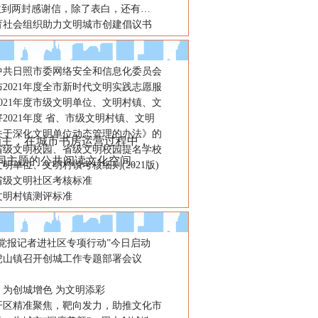
”收到两封感谢信，除了表白，还有…
育社会组织助力文明城市创建倡议书
年中共日照市委网络安全和信息化委员会
2021年度全市新时代文明实践志愿服
021年度市级文明单位、文明村镇、文
2021年度 省、市级文明村镇、文明
关于深化文明单位动态管理的办法》的
”为主，在城市书房运营过程中，
省级文明校园、省级文明校园提名学校
了不同主题的公共阅读文化空间。
明单位、文明村镇考核细则(2021版)
省级文明社区考核标准
文明村镇测评标准
“党报记者进社区专项行动”今日启动
虎山镇召开创城工作专题部署会议
：为创城增色 为文明添彩
开区精准聚焦，靶向发力，助推文化市