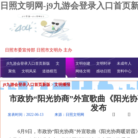
日照文明网-j9九游会登录入口首页
日照市委宣传部 日照市文明办 主办
j9九游会登录入口首页新版
文
文明创建
文明时评
未成年人
聚焦
文明风采
明播报
公益视频
道德模范
网络文明
感动日照
资料中心
j9九游会登录入口首页新版
>
文明播报
市政协“阳光协商”外宣歌曲《阳光协
发布
[]
[]
发表时间：2022-06-13
来源：日照文明网
6月9日，市政协“阳光协商”外宣歌曲《阳光协商暖碧霞