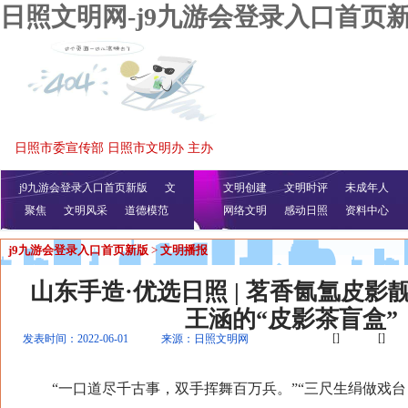
日照文明网-j9九游会登录入口首页
日照市委宣传部 日照市文明办 主办
j9九游会登录入口首页新版
文
文明创建
文明时评
未成年人
聚焦
文明风采
明播报
公益视频
道德模范
网络文明
感动日照
资料中心
j9九游会登录入口首页新版
>
文明播报
山东手造·优选日照 | 茗香氤氲皮影
王涵的“皮影茶盲盒”
[]
[]
发表时间：2022-06-01
来源：日照文明网
“一口道尽千古事，双手挥舞百万兵。”“三尺生绢做戏台