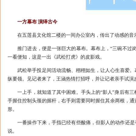
一方幕布 演绎古今
在五莲县文化馆二楼的一间办公室内，传出了动感的音
推门进去，便是一张巨大的幕布。幕布上，“三碗不过岗
一看便知，这是一出《武松打虎》的皮影戏。
武松举手投足间活动流畅、栩栩如生，让人心生喜爱。幕
纵要领。见记者来了，王涵热情打招呼，并让记者亲手试演
一上手，就知道了其中困难。手头上的“影人”身后有三
手握住控制头颈的握杆，右手则需要同时握住其余两根，通
形。
一番操作下来，手指已经有些酸痛，但影人的动作还是有
说。