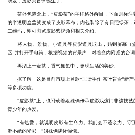
研发，皮影茶盲盒诞生了。
茶外包装盒上，“皮影茶”的字样格外醒目，下面则标注着
的半透明盒盖就变成了皮影幕布；内包装除了有日照绿茶，
二维码，即可浏览皮影戏视频和相关介绍。
将人物、景物、小道具等皮影道具取出，贴到屏幕（盒
区”并打开手电筒，根据视频的背景声、对着盒内附赠的台
再沏上一壶茶，香气氤氲中，更现生活的美妙。
据了解，这是目前市场上首款“非遗手作 茶叶盲盒”新产
等多项功能。
“皮影茶”上，也附载着姐妹俩传承皮影戏这门非遗技艺
青少年的热爱。
“有热爱，就说明皮影有生命力。我们会不遗余力、守正
源不绝的光彩。”姐妹俩满怀憧憬。