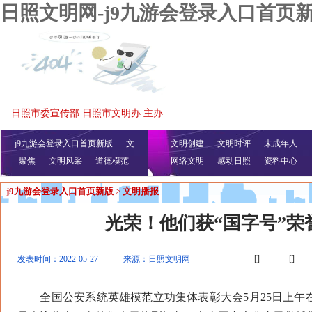
日照文明网-j9九游会登录入口首页
日照市委宣传部 日照市文明办 主办
j9九游会登录入口首页新版
文
文明创建
文明时评
未成年人
聚焦
文明风采
明播报
公益视频
道德模范
网络文明
感动日照
资料中心
j9九游会登录入口首页新版
>
文明播报
光荣！他们获“国字号”荣
[]
[]
发表时间：2022-05-27
来源：日照文明网
全国公安系统英雄模范立功集体表彰大会5月25日上午