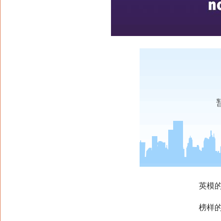
英模
榜样