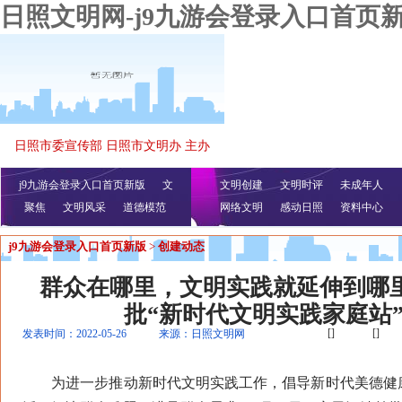
日照文明网-j9九游会登录入口首页
日照市委宣传部 日照市文明办 主办
j9九游会登录入口首页新版
文
文明创建
文明时评
未成年人
聚焦
文明风采
明播报
公益视频
道德模范
网络文明
感动日照
资料中心
j9九游会登录入口首页新版
>
创建动态
群众在哪里，文明实践就延伸到哪里
批“新时代文明实践家庭站
[]
[]
发表时间：2022-05-26
来源：日照文明网
为进一步推动新时代文明实践工作，倡导新时代美德健康