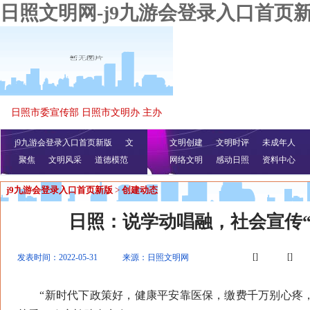
日照文明网-j9九游会登录入口首页
日照市委宣传部 日照市文明办 主办
j9九游会登录入口首页新版
文
文明创建
文明时评
未成年人
聚焦
文明风采
明播报
公益视频
道德模范
网络文明
感动日照
资料中心
j9九游会登录入口首页新版
>
创建动态
日照：说学动唱融，社会宣传“
[]
[]
发表时间：2022-05-31
来源：日照文明网
“新时代下政策好，健康平安靠医保，缴费千万别心疼，