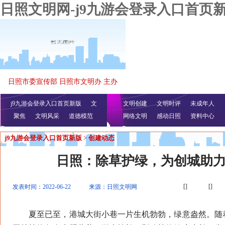
日照文明网-j9九游会登录入口首页
日照市委宣传部 日照市文明办 主办
j9九游会登录入口首页新版
文
文明创建
文明时评
未成年人
聚焦
文明风采
明播报
公益视频
道德模范
网络文明
感动日照
资料中心
j9九游会登录入口首页新版
>
创建动态
日照：除草护绿，为创城助
[]
[]
发表时间：2022-06-22
来源：日照文明网
夏至已至，港城大街小巷一片生机勃勃，绿意盎然。随着