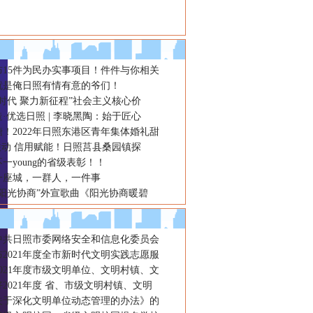
布15件为民办实事项目！件件与你相关
就是俺日照有情有意的爷们！
时代 聚力新征程”社会主义核心价
·优选日照 | 李晓黑陶：始于匠心
！2022年日照东港区青年集体婚礼甜
联动 信用赋能！日照莒县桑园镇探
一young的省级表彰！！
一座城，一群人，一件事
“阳光协商”外宣歌曲《阳光协商暖碧
年中共日照市委网络安全和信息化委员会
2021年度全市新时代文明实践志愿服
021年度市级文明单位、文明村镇、文
2021年度 省、市级文明村镇、文明
关于深化文明单位动态管理的办法》的