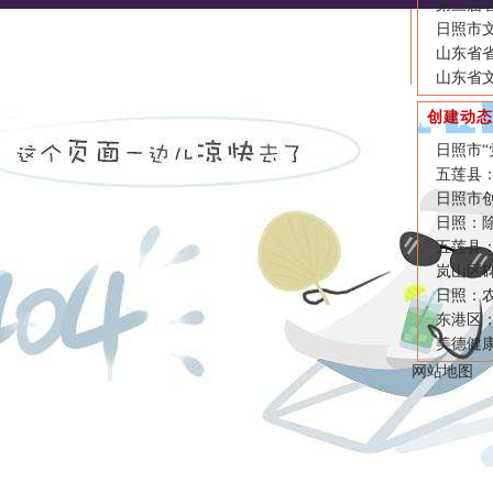
第三届
日照市文
山东省
山东省
创建动态
日照市
五莲县
日照市
日照：
五莲县
岚山区碑
日照：
东港区
美德健康
网站地图