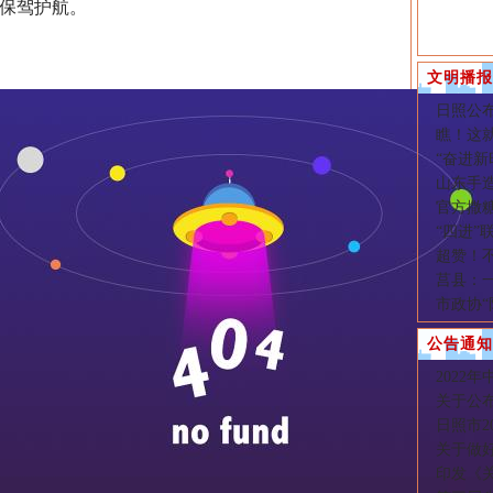
保驾护航。
文明播报
日照公
瞧！这
“奋进新
山东手造
官方撒糖
“四进”
超赞！不
莒县：
市政协
公告通知
2022
关于公布
日照市2
关于做好
印发《