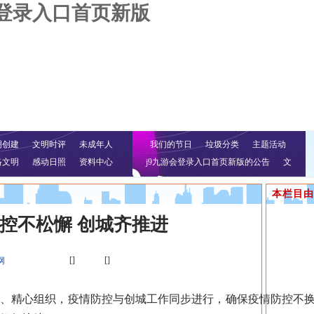
会登录入口首页新版
明创建
文明时评
未成年人
我们的节日
垃圾分类
主题活动
络文明
感动日照
资料中心
j9九游会登录入口首页新版的公告
文
明行动
本栏目由
控不松懈 创城齐推进
[]
[]
网
精心组织，疫情防控与创城工作同步进行，确保疫情防控不换