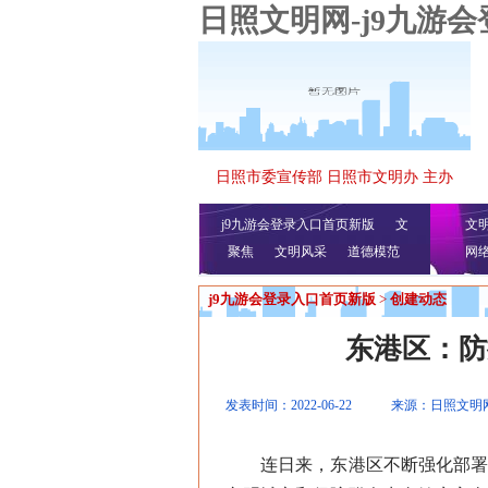
日照文明网-j9九游
日照市委宣传部 日照市文明办 主办
j9九游会登录入口首页新版
文
文
聚焦
文明风采
明播报
公益视频
道德模范
网
j9九游会登录入口首页新版
>
创建动态
东港区：防
发表时间：2022-06-22
来源：日照文明
连日来，东港区不断强化部署、