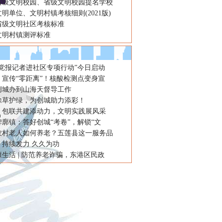
省级文明校园、省级文明校园提名学校
明单位、文明村镇考核细则(2021版)
省级文明社区考核标准
文明村镇测评标准
“党报记者进社区专项行动”今日启动
：宣传“零距离”！核酸检测点变身宣
创城办到山海天督导工作
除草护绿，为创城助力添彩！
：包联共建添动力，文明实践展风采
廓镇：答好创城“考卷”，解锁“文
农村老人如何养老？五莲县这一服务品
：持续发力 久久为功
生活 | 防范养老诈骗，东港区民政