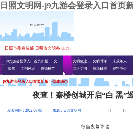
日照文明网-j9九游会登录入口首页
日照市委宣传部 日照市文明办 主办
j9九游会登录入口首页新版
文
文明创建
文明时评
未成年人
聚焦
文明风采
明播报
公益视频
道德模范
网络文明
感动日照
资料中心
j9九游会登录入口首页新版
>
创建动态
夜查！秦楼创城开启“白 黑”
[]
[]
发表时间：2022-06-05
来源：日照文明网
每当夜幕降临