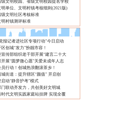
省级文明校园、省级文明校园提名学校
明单位、文明村镇考核细则(2021版)
省级文明社区考核标准
文明村镇测评标准
“党报记者进社区专项行动”今日启动
区创城“发力”扮靓市容！
委宣传部组织老干部开展“建言二十大
彩开展“圆梦微心愿”关爱未成年人志
全员行动！创城热浪翻滚茶乡！
城街道：提升辖区“颜值” 开启创
启动“静音护考”模式
部门联动齐发力，共创美好文明城
新时代文明实践家庭站挂牌 实现全覆