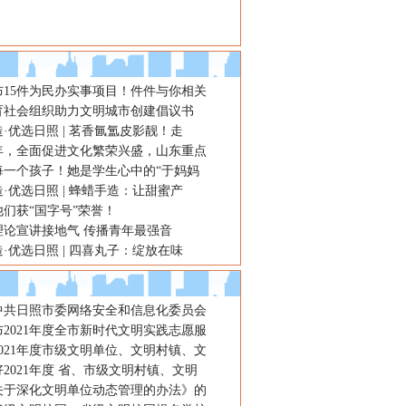
布15件为民办实事项目！件件与你相关
育社会组织助力文明城市创建倡议书
·优选日照 | 茗香氤氲皮影靓！走
年，全面促进文化繁荣兴盛，山东重点
每一个孩子！她是学生心中的“于妈妈
·优选日照 | 蜂蜡手造：让甜蜜产
们获“国字号”荣誉！
理论宣讲接地气 传播青年最强音
·优选日照 | 四喜丸子：绽放在味
年中共日照市委网络安全和信息化委员会
2021年度全市新时代文明实践志愿服
021年度市级文明单位、文明村镇、文
2021年度 省、市级文明村镇、文明
关于深化文明单位动态管理的办法》的