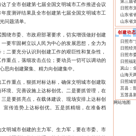
第三届
传达了全市创建第七届全国文明城市工作推进会议
日照市文
城市年度测评结果及全市创建第七届全国文明城市工
山东省
光问题清单。
山东省
创建动态
围绕市委、市政府部署要求，切实增强做好创建
日照市
。一要牢固树立以人民为中心的发展思想，全力为
日照经开
务；二要充分认识到创建工作的艰巨性和复杂性，
日照市
工作重点，落细攻击点位；要动员一切可以调动的
日照福
岚山：
心思向创建聚集、精力向创建集中。
山海天两
日照城管
工作重点，狠抓对标达标，确保文明城市创建取
莒县：
善环境、完善设施上达标创优。二是要抓管理，在
五莲县
。三是要抓亮点，在载体建设、现场安排上达标创
网站地图
、宣传造势上达标创优。五是抓精细，在准备档
文明城市创建的主力军、生力军，要在市委、市