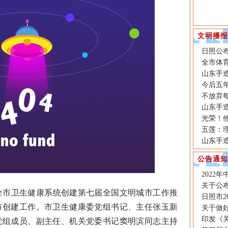
文明播报
日照公
全市体
山东手造
今后五
不放弃
山东手造
光荣！他
五莲：
山东手造
公告通知
2022
关于公布
市卫生健康系统创建第七届全国文明城市工作推
日照市2
市创建工作。市卫生健康委党组书记、主任张玉新
关于做好
印发《
党组成员、副主任、机关党委书记窦明滨同志主持