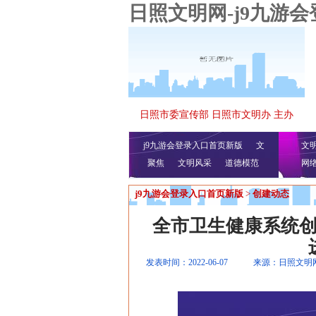
日照文明网-j9九游
日照市委宣传部 日照市文明办 主办
j9九游会登录入口首页新版
文
文
聚焦
文明风采
明播报
公益视频
道德模范
网
j9九游会登录入口首页新版
>
创建动态
全市卫生健康系统
发表时间：2022-06-07
来源：日照文明