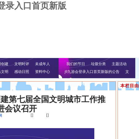
会登录入口首页新版
明创建
文明时评
未成年人
我们的节日
垃圾分类
主题活动
络文明
感动日照
资料中心
j9九游会登录入口首页新版的公告
文
明行动
本栏目由
创建第七届全国文明城市工作推
进会议召开
[]
[]
网