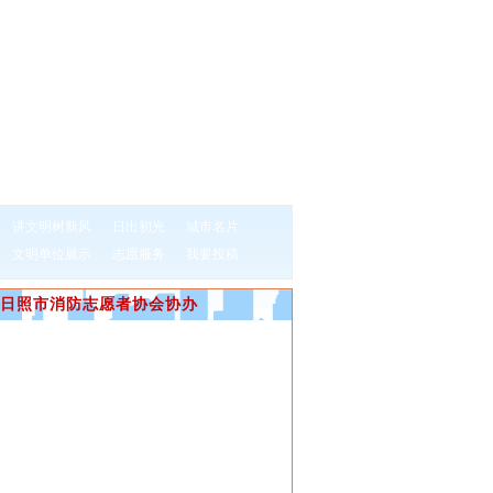
讲文明树新风
日出初光
城市名片
文明单位展示
志愿服务
我要投稿
日照市消防志愿者协会协办