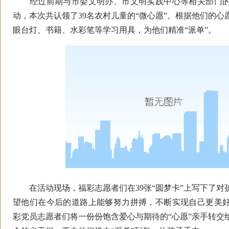
经过前期与市委文明办、市文明实践中心等相关部门的
动，本次共认领了39名农村儿童的“微心愿”。根据他们的
眼台灯、书籍、水彩笔等学习用具，为他们精准“派单”。
在活动现场，福彩志愿者们在39张“圆梦卡”上写下了对
望他们在今后的道路上能够努力拼搏，不断实现自己更美
彩党员志愿者们将一份份饱含爱心与期待的“心愿”亲手转交