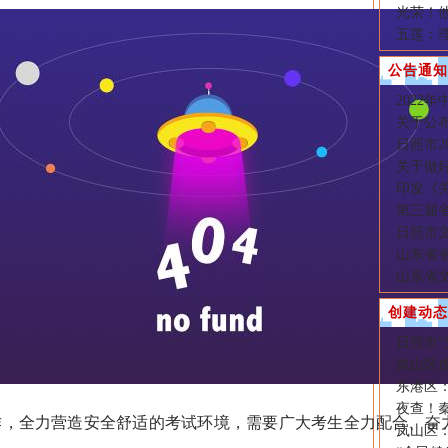
光荣！他
五莲：
公告通知
2022
关于公布
日照市2
关于做好
印发《
第三届
日照市文
山东省
山东省
创建动态
日照市
岚山区虎
东港区
夜查！秦
全力营造安全舒适的考试环境，需要广大考生全力配合、奋力
岚山区：