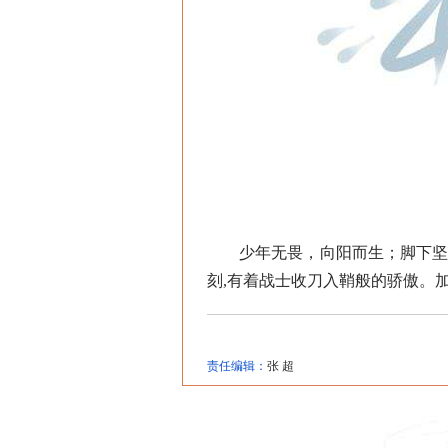
少年无畏，向阳而生；脚下坚实
刻,有着战士收刀入鞘般的骄傲。
责任编辑：
张 超