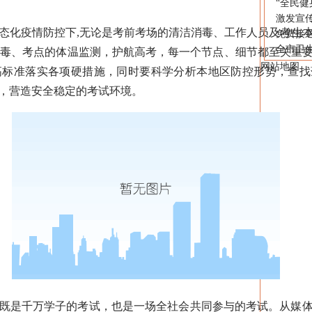
“全民健
激发宣
态化疫情防控下,无论是考前考场的清洁消毒、工作人员及考生
免费接送
全市卫
消毒、考点的体温监测，护航高考，每一个节点、细节都至关重
网站地图
，高标准落实各项硬措施，同时要科学分析本地区防控形势，查
案，营造安全稳定的考试环境。
既是千万学子的考试，也是一场全社会共同参与的考试。从媒体