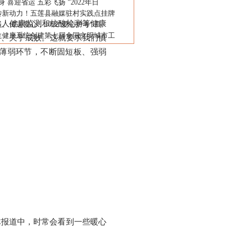
身 喜迎省运 五彩飞扬 ”2022年日
传新动力！五莲县融媒驻村实践点挂牌
本人健康监测和核酸检测等健康
、传递爱心，2022“爱心护考” 高
生健康系统创建第七届全国文明城市工
要、关乎成败。这就要求我们慎
找薄弱环节，不断固短板、强弱
报道中，时常会看到一些暖心