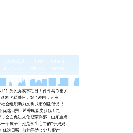
讲文明树新风
日出初光
城市名片
文明单位展示
志愿服务
我要投稿
布15件为民办实事项目！件件与你相关
”收到两封感谢信，除了表白，还有…
育社会组织助力文明城市创建倡议书
·优选日照 | 茗香氤氲皮影靓！走
年，全面促进文化繁荣兴盛，山东重点
每一个孩子！她是学生心中的“于妈妈
·优选日照 | 蜂蜡手造：让甜蜜产