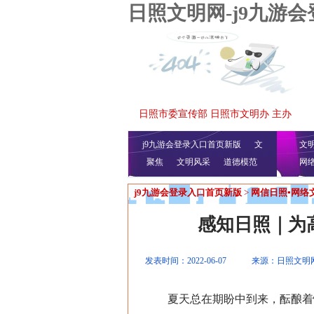
日照文明网-j9九游
日照市委宣传部 日照市文明办 主办
j9九游会登录入口首页新版
文
文
聚焦
文明风采
明播报
公益视频
道德模范
网
j9九游会登录入口首页新版
>
网信日照▪网络
感知日照｜为
发表时间：2022-06-07
来源：日照文明
夏天总在期盼中到来，酝酿着惊喜