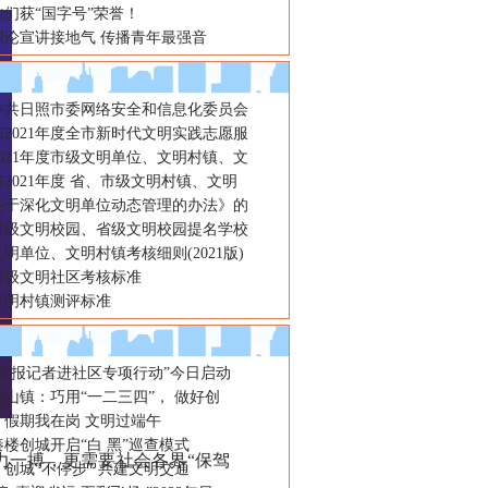
们获“国字号”荣誉！
理论宣讲接地气 传播青年最强音
年中共日照市委网络安全和信息化委员会
2021年度全市新时代文明实践志愿服
021年度市级文明单位、文明村镇、文
2021年度 省、市级文明村镇、文明
关于深化文明单位动态管理的办法》的
省级文明校园、省级文明校园提名学校
明单位、文明村镇考核细则(2021版)
省级文明社区考核标准
文明村镇测评标准
“党报记者进社区专项行动”今日启动
山镇：巧用“一二三四”， 做好创
：假期我在岗 文明过端午
楼创城开启“白 黑”巡查模式
一搏，更需要社会各界“保驾
创城“不停步” 共建文明交通