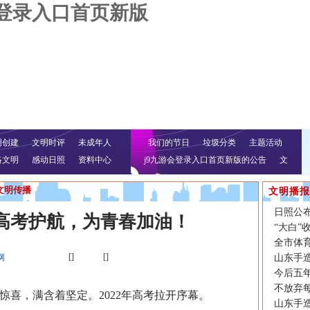
会登录入口首页新版
明创建
文明时评
未成年人
我们的节日
垃圾分类
主题活动
络文明
感动日照
资料中心
j9九游会登录入口首页新版的公告
文
明行动
文明传播
文明播报
日照公
高考护航，为青春加油！
“大白
全市体
[]
[]
网
山东手造
今后五
不放弃
，满含着坚定。2022年高考拉开序幕。
山东手造