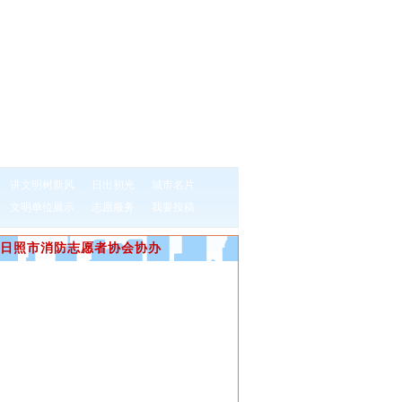
讲文明树新风
日出初光
城市名片
文明单位展示
志愿服务
我要投稿
日照市消防志愿者协会协办