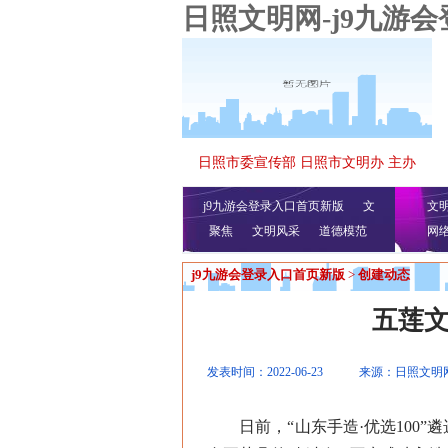
日照文明网-j9九游
日照市委宣传部 日照市文明办 主办
j9九游会登录入口首页新版
文
文
聚焦
文明风采
明播报
公益视频
道德模范
网
j9九游会登录入口首页新版
>
创建动态
五莲文
发表时间：2022-06-23
来源：日照文明
日前，“山东手造·优选100”