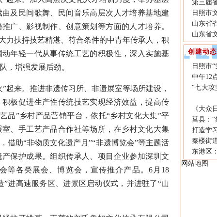
第三届
戏曲及民间歌舞、民间音乐高层次人才培养基地建
日照市文
山东省
播推广、影视制作、创意策划等方面的人才培养。
山东省
，大力扶持技艺精湛、符合条件的中青年传承人，积
创建动态
调动年轻一代从事传统工艺的积极性，深入实施基
日照市
队，增强发展后劲。
中午1
“七大攻
”起来。推进非遗传习所、非遗展室等场所建设，
，积极促进生产性传统技艺实现经济效益，提高传
《大众
工艺品”乡村产品营销平台，依托“乡村文化大集”平
莒县：“
展室、手工艺产品合作社等场所，在乡村文化大集
打造学
秦楼街道
，借助“非物质文化遗产月”“非遗博览会”等主题活
东港区
遗产保护成果。组织传承人、项目企业参加深圳文
网站地图
会等各类展会、博览会，宣传推介产品。6月18
手造”进高速服务区、进景区启动仪式，并进驻了“山