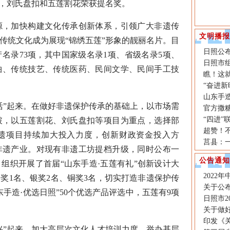
选，刘氏盘扣和五莲割花荣获提名奖。
，加快构建文化传承创新体系，引领广大非遗传
文明播报
传统文化成为展现“锦绣五莲”形象的靓丽名片。目
日照公
名录73项，其中国家级名录1项、省级名录5项、
日照市组
曲、传统技艺、传统医药、民间文学、民间手工技
瞧！这
“奋进新
山东手造
”起来。在做好非遗保护传承的基础上，以市场需
官方撒糖
“四进”
破，以五莲割花、刘氏盘扣等项目为重点，选择部
超赞！不
遗项目持续加大投入力度，创新财政资金投入方
莒县：
非遗产业。对现有非遗工坊提档升级，同时公布一
公告通知
组织开展了首届“山东手造·五莲有礼”创新设计大
2022
金奖1名、银奖2名、铜奖3名，切实打造非遗保护传
关于公布
手造·优选日照”50个优选产品评选中，五莲有9项
日照市2
关于做好
印发《
”起来。加大高层次文化人才培训力度，举办基层