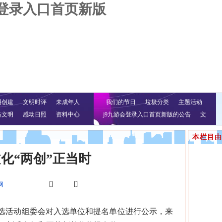
会登录入口首页新版
明创建
文明时评
未成年人
我们的节日
垃圾分类
主题活动
络文明
感动日照
资料中心
j9九游会登录入口首页新版的公告
文
明行动
本栏目由
化“两创”正当时
[]
[]
网
遴选活动组委会对入选单位和提名单位进行公示，来