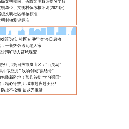
省级文明校园、省级文明校园提名学校
明单位、文明村镇考核细则(2021版)
省级文明社区考核标准
文明村镇测评标准
“党报记者进社区专项行动”今日启动
2点，一餐热饭送到老人家
坚行动”助力莒城蝶变
日报》点赞日照市岚山区：“百灵鸟”
集中攻坚月” 吹响创城“集结号”
习实践新阵地！莒县首批“学习强国”
：精心守护,让城市越夜越美丽!
：防控不松懈 创城齐推进