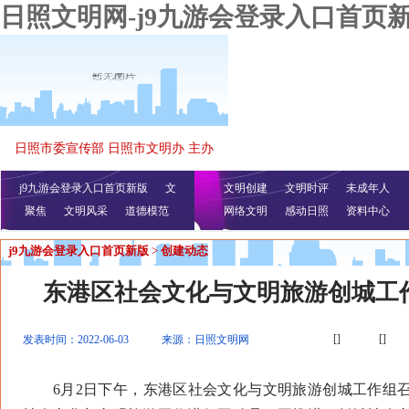
日照文明网-j9九游会登录入口首页
日照市委宣传部 日照市文明办 主办
j9九游会登录入口首页新版
文
文明创建
文明时评
未成年人
聚焦
文明风采
明播报
公益视频
道德模范
网络文明
感动日照
资料中心
j9九游会登录入口首页新版
>
创建动态
东港区社会文化与文明旅游创城工
[]
[]
发表时间：2022-06-03
来源：日照文明网
6月2日下午，东港区社会文化与文明旅游创城工作组召