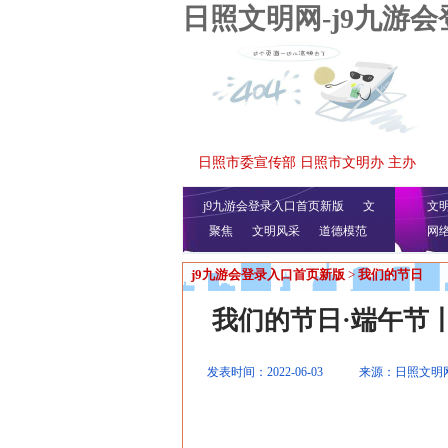
日照文明网-j9九游
日照市委宣传部 日照市文明办 主办
j9九游会登录入口首页新版
文
文
聚焦
文明风采
明播报
公益视频
道德模范
网
j9九游会登录入口首页新版
>
我们的节日
我们的节日·端午节
发表时间：2022-06-03
来源：日照文明