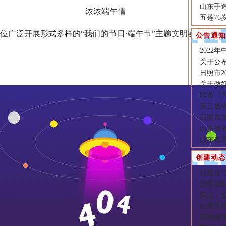
山东手造
浓浓端午情
五莲7
泛开展形式多样的“我们的节日·端午节”主题文明实践志愿服
公告通知
2022
关于公布
日照市2
关于做好
印发《
第三届
日照市文
山东省
山东省
创建动态
日照市
日照福
岚山：
山海天两
日照城管