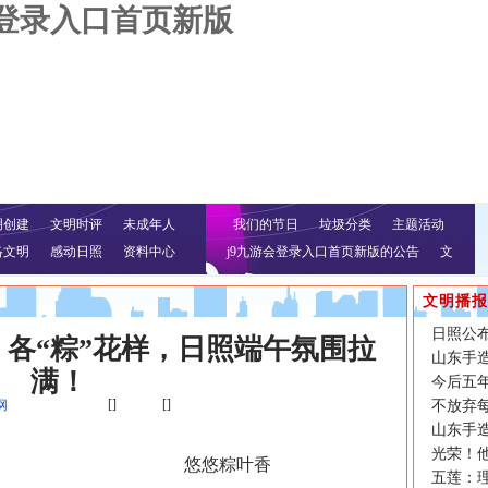
会登录入口首页新版
明创建
文明时评
未成年人
我们的节日
垃圾分类
主题活动
络文明
感动日照
资料中心
j9九游会登录入口首页新版的公告
文
明行动
文明播报
日照公
丨各“粽”花样，日照端午氛围拉
山东手造
满！
今后五
[]
[]
网
不放弃
山东手造
光荣！他
悠悠粽叶香
五莲：