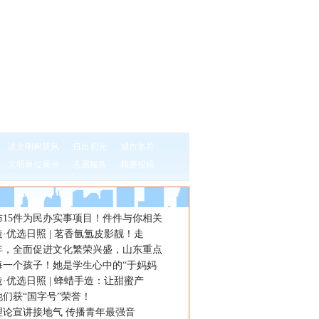
讲文明树新风
日出初光
城市名片
文明单位展示
志愿服务
我要投稿
布15件为民办实事项目！件件与你相关
·优选日照 | 茗香氤氲皮影靓！走
年，全面促进文化繁荣兴盛，山东重点
每一个孩子！她是学生心中的“于妈妈
·优选日照 | 蜂蜡手造：让甜蜜产
们获“国字号”荣誉！
理论宣讲接地气 传播青年最强音