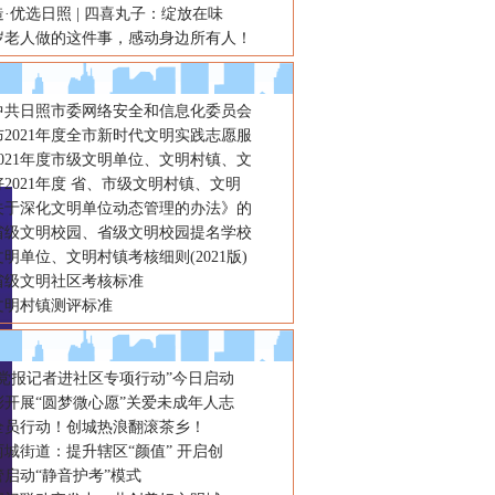
·优选日照 | 四喜丸子：绽放在味
6岁老人做的这件事，感动身边所有人！
务活动，积极营造了“文明”端
年中共日照市委网络安全和信息化委员会
2021年度全市新时代文明实践志愿服
021年度市级文明单位、文明村镇、文
2021年度 省、市级文明村镇、文明
关于深化文明单位动态管理的办法》的
省级文明校园、省级文明校园提名学校
明单位、文明村镇考核细则(2021版)
省级文明社区考核标准
文明村镇测评标准
“党报记者进社区专项行动”今日启动
彩开展“圆梦微心愿”关爱未成年人志
全员行动！创城热浪翻滚茶乡！
城街道：提升辖区“颜值” 开启创
启动“静音护考”模式