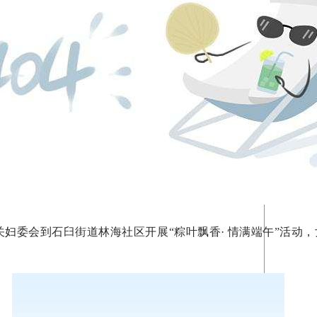
妇委会到石臼街道林海社区开展“粽叶飘香· 情满端午”活动