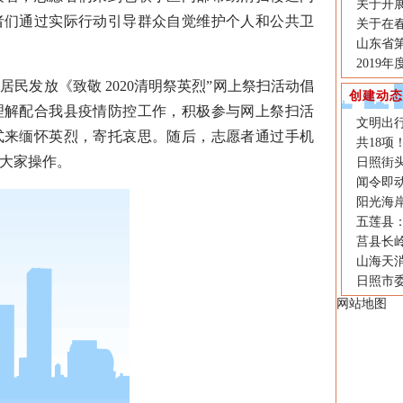
关于开
者们通过实际行动引导群众自觉维护个人和公共卫
关于在
山东省
2019
发放《致敬 2020清明祭英烈”网上祭扫活动倡
创建动态
理解配合我县疫情防控工作，积极参与网上祭扫活
文明出
式来缅怀英烈，寄托哀思。随后，志愿者通过手机
共18
大家操作。
日照街
闻令即
阳光海
五莲县
莒县长岭
山海天消
日照市
网站地图