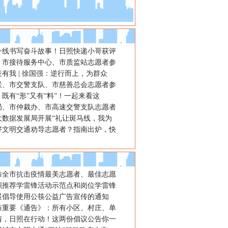
一线书写奋斗故事！日照快递小哥获评
、市接待服务中心、市质监站志愿者参
有我 | 徐国强：逆行而上，为群众
联、市交警支队、市慈善总会志愿者参
既有“形”又有“料”！一起来看这
局、市仲裁办、市高速交警支队志愿者
大数据发展局开展“礼让斑马线，我为
好文明交通劝导志愿者？指南出炉，快
布全市抗击疫情最美志愿者、最佳志愿
织推荐学雷锋活动示范点和岗位学雷锋
展倡导使用公筷公益广告宣传的通知
布重要《通告》：所有小区、村庄、单
情，日照在行动！这两份倡议公告你一