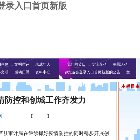
会登录入口首页新版
明创建
文明时评
未成年人
我们的节日
交流互动
主题活动
络文明
感动日照
资料中心
j9九游会登录入口首页新版的公告
文
明行动
本栏目由
情防控和创城工作齐发力
[]
[]
网
县审计局在继续抓好疫情防控的同时稳步开展创