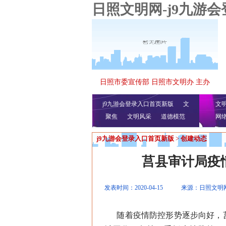
日照文明网-j9九游
日照市委宣传部 日照市文明办 主办
j9九游会登录入口首页新版
文
文
聚焦
文明风采
明播报
公益视频
道德模范
网
j9九游会登录入口首页新版
>
创建动态
莒县审计局疫
发表时间：2020-04-15
来源：日照文明
随着疫情防控形势逐步向好，莒