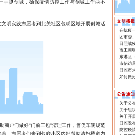
一手抓创城，确保疫情防控工作与创城工作两不
文明播报
文明实践志愿者到北关社区包联区域开展创城活
在抗疫
团市委
日照战疫
市工商
东港区：
市信访
日照市
如何做
公告通知
关于公
关于组
关于开
日照发
商户们做好“门前三包”清理工作，督促车辆规范
防控疫
接着，志愿者们来到包联小区内部帮助清扫楼道内