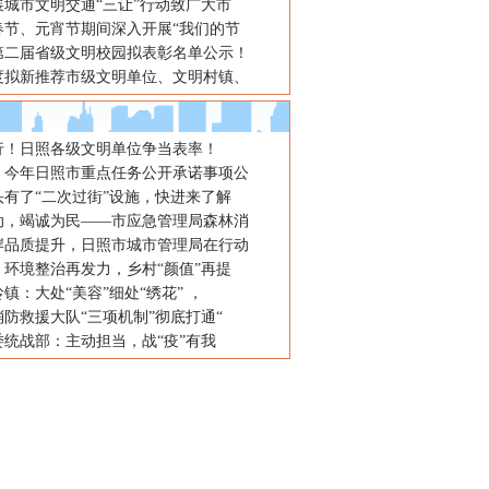
展城市文明交通“三让”行动致广大市
春节、元宵节期间深入开展“我们的节
第二届省级文明校园拟表彰名单公示！
年度拟新推荐市级文明单位、文明村镇、
行！日照各级文明单位争当表率！
项！今年日照市重点任务公开承诺事项公
头有了“二次过街”设施，快进来了解
动，竭诚为民——市应急管理局森林消
岸品质提升，日照市城市管理局在行动
：环境整治再发力，乡村“颜值”再提
镇：大处“美容”细处“绣花” ，
防救援大队“三项机制”彻底打通“
委统战部：主动担当，战“疫”有我