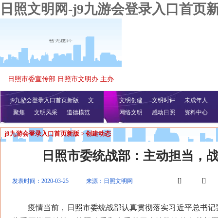
日照文明网-j9九游会登录入口首页
日照市委宣传部 日照市文明办 主办
j9九游会登录入口首页新版
文
文明创建
文明时评
未成年人
聚焦
文明风采
明播报
公益视频
道德模范
网络文明
感动日照
资料中心
j9九游会登录入口首页新版
>
创建动态
日照市委统战部：主动担当，战
[]
[]
发表时间：2020-03-25
来源：日照文明网
疫情当前，日照市委统战部认真贯彻落实习近平总书记要