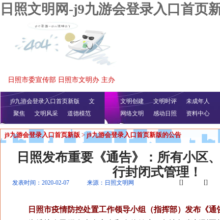
日照文明网-j9九游会登录入口首页
日照市委宣传部 日照市文明办 主办
j9九游会登录入口首页新版
文
文明创建
文明时评
未成年人
聚焦
文明风采
明播报
公益视频
道德模范
网络文明
感动日照
资料中心
j9九游会登录入口首页新版
>
j9九游会登录入口首页新版的公告
日照发布重要《通告》：所有小区
行封闭式管理！
[]
[]
发表时间：2020-02-07
来源：日照文明网
日照市疫情防控处置工作领导小组（指挥部）发布《通