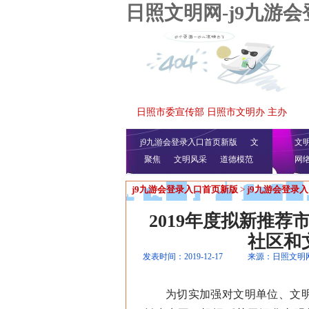
日照文明网-j9九游
日照市委宣传部 日照市文明办 主办
j9九游会登录入口首页新版
文
文
聚焦
文明风采
明播报
公益视频
道德模范
网
j9九游会登录入口首页新版
>
j9九游会登录
2019年度拟新推
社区和
发表时间：2019-12-17
来源：日照文明
为切实加强对文明单位、文明