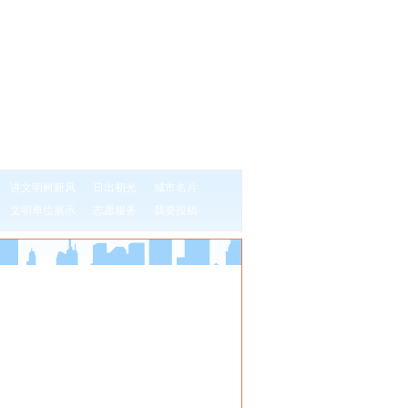
讲文明树新风
日出初光
城市名片
文明单位展示
志愿服务
我要投稿