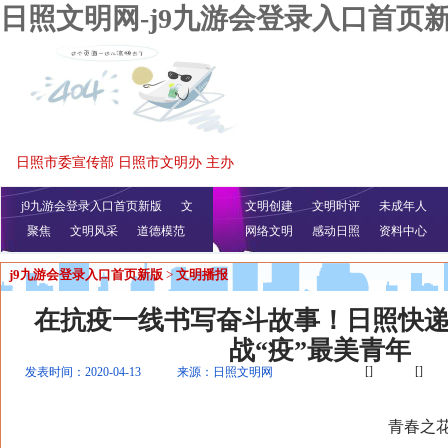
日照文明网-j9九游会登录入口首页
日照市委宣传部 日照市文明办 主办
j9九游会登录入口首页新版
文
文明创建
文明时评
未成年人
聚焦
文明风采
明播报
公益视频
道德模范
网络文明
感动日照
资料中心
j9九游会登录入口首页新版
>
文明播报
在抗疫一线书写奋斗故事！日照快
战“疫”最美青年
[]
[]
发表时间：2020-04-13
来源：日照文明网
青春之花