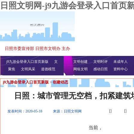
日照文明网-j9九游会登录入口首页
日照市委宣传部 日照市文明办 主办
j9九游会登录入口首页新版
文
文明创建
文明时评
未成年人
聚焦
文明风采
明播报
公益视频
道德模范
网络文明
感动日照
资料中心
j9九游会登录入口首页新版
>
创建动态
日照：城市管理无空档，扣紧建筑垃
[]
[]
发表时间：2020-05-18
来源：日照文明网
当前，