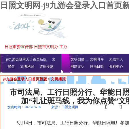
日照文明网-j9九游会登录入口首页
日照市委宣传部 日照市文明办 主办
j9九游会登录入口首页新版
文
文明创建
文明时评
未成年人
聚焦
文明风采
明播报
公益视频
道德模范
网络文明
感动日照
资料中心
j9九游会登录入口首页新版
>
文明播报
市司法局、工行日照分行、华能日
加“礼让斑马线，我为你点赞”文
[]
[]
发表时间：2020-05-18
来源：日照文明网
5月14日，市司法局、工行日照分行、华能日照电厂参加