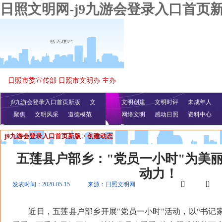
日照文明网-j9九游会登录入口首页
日照市委宣传部 日照市文明办 主办
j9九游会登录入口首页新版
文
文明创建
文明时评
未成年人
聚焦
文明风采
明播报
公益视频
道德模范
网络文明
感动日照
资料中心
j9九游会登录入口首页新版
>
创建动态
五莲县户部乡："党员一小时"为美
动力！
[]
[]
发表时间：2020-05-15
来源：日照文明网
近日，五莲县户部乡开展"党员一小时"活动，以“书记