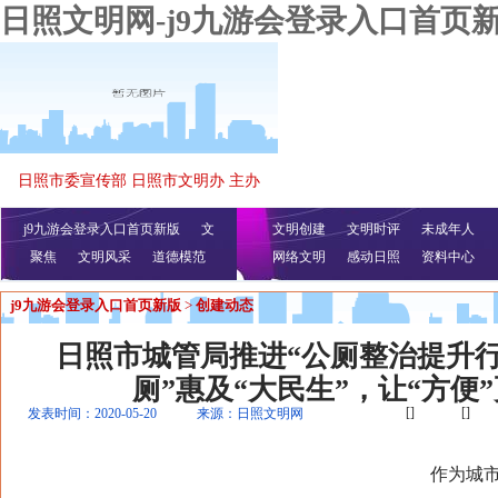
日照文明网-j9九游会登录入口首页
日照市委宣传部 日照市文明办 主办
j9九游会登录入口首页新版
文
文明创建
文明时评
未成年人
聚焦
文明风采
明播报
公益视频
道德模范
网络文明
感动日照
资料中心
j9九游会登录入口首页新版
>
创建动态
日照市城管局推进“公厕整治提升行
厕”惠及“大民生”，让“方便
[]
[]
发表时间：2020-05-20
来源：日照文明网
作为城