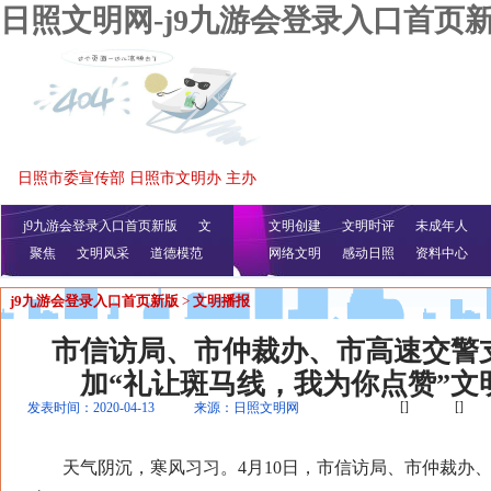
日照文明网-j9九游会登录入口首页
日照市委宣传部 日照市文明办 主办
j9九游会登录入口首页新版
文
文明创建
文明时评
未成年人
聚焦
文明风采
明播报
公益视频
道德模范
网络文明
感动日照
资料中心
j9九游会登录入口首页新版
>
文明播报
市信访局、市仲裁办、市高速交警
加“礼让斑马线，我为你点赞”文
[]
[]
发表时间：2020-04-13
来源：日照文明网
天气阴沉，寒风习习。4月10日，市信访局、市仲裁办、