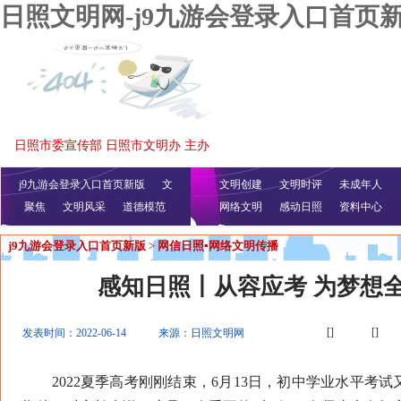
日照文明网-j9九游会登录入口首页
日照市委宣传部 日照市文明办 主办
j9九游会登录入口首页新版
文
文明创建
文明时评
未成年人
聚焦
文明风采
明播报
公益视频
道德模范
网络文明
感动日照
资料中心
j9九游会登录入口首页新版
>
网信日照▪网络文明传播
感知日照丨从容应考 为梦想
[]
[]
发表时间：2022-06-14
来源：日照文明网
2022夏季高考刚刚结束，6月13日，初中学业水平考试