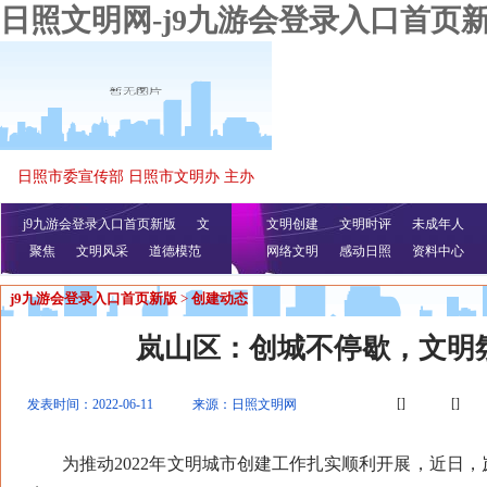
日照文明网-j9九游会登录入口首页
日照市委宣传部 日照市文明办 主办
j9九游会登录入口首页新版
文
文明创建
文明时评
未成年人
聚焦
文明风采
明播报
公益视频
道德模范
网络文明
感动日照
资料中心
j9九游会登录入口首页新版
>
创建动态
岚山区：创城不停歇，文明
[]
[]
发表时间：2022-06-11
来源：日照文明网
为推动2022年文明城市创建工作扎实顺利开展，近日，