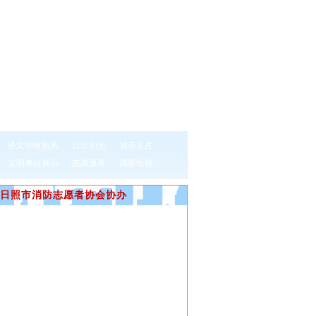
讲文明树新风
日出初光
城市名片
文明单位展示
志愿服务
我要投稿
日照市消防志愿者协会协办