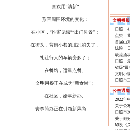
喜欢用“清新”
形容周围环境的变化：
文明播报
日照：4
在小区，“推窗见绿”“出门见景”；
点赞！我
首届山
在街头，背街小巷的脏乱消失了，
惊险！
暖流涌动
礼让行人的车辆变多了；
日照：最
省级“
在餐馆，适量点餐、
文明小
日照市
文明用餐正在成为“新食尚”；
公告通知
在社区，婚事新办、
2022
关于公布
丧事简办正在引领新风尚……
日照市2
关于做好
印发《