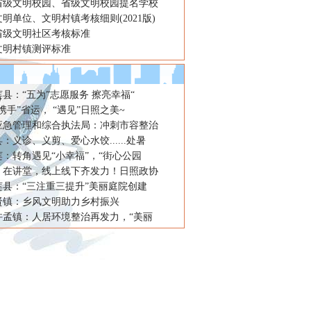
省级文明校园、省级文明校园提名学校
明单位、文明村镇考核细则(2021版)
省级文明社区考核标准
文明村镇测评标准
县：“五为”志愿服务 擦亮幸福“
携手”省运， “遇见”日照之美~
应急管理和综合执法局：冲刺市容整治
：义诊、义剪、爱心水饺......处暑
：转角遇见“小幸福”，“街心公园
，在讲堂，线上线下齐发力！日照政协
莲县：“三注重三提升”美丽庭院创建
贤镇：乡风文明助力乡村振兴
许孟镇：人居环境整治再发力，“美丽