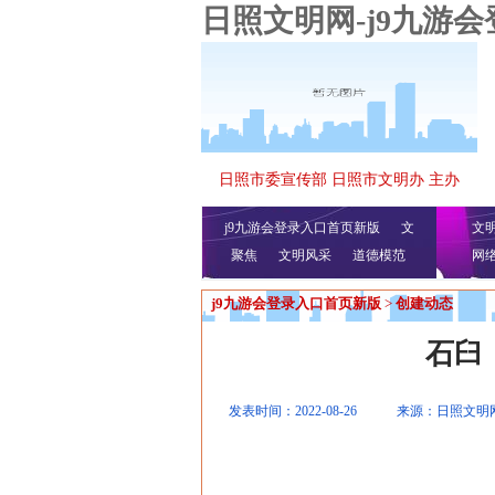
日照文明网-j9九游
日照市委宣传部 日照市文明办 主办
j9九游会登录入口首页新版
文
文
聚焦
文明风采
明播报
公益视频
道德模范
网
j9九游会登录入口首页新版
>
创建动态
石臼
发表时间：2022-08-26
来源：日照文明