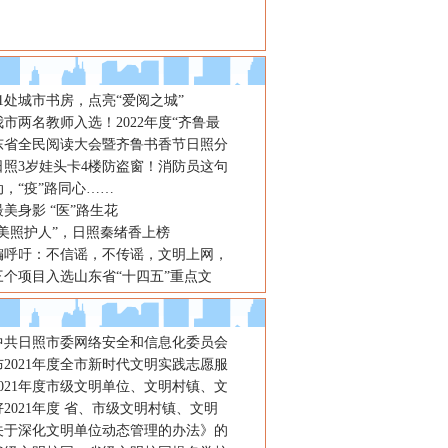
1处城市书房，点亮“爱阅之城”
市两名教师入选！2022年度“齐鲁最
东省全民阅读大会暨齐鲁书香节日照分
日照3岁娃头卡4楼防盗窗！消防员这句
，“疫”路同心……
美身影 “医”路生花
最美照护人”，日照秦绪香上榜
编呼吁：不信谣，不传谣，文明上网，
三个项目入选山东省“十四五”重点文
年中共日照市委网络安全和信息化委员会
2021年度全市新时代文明实践志愿服
021年度市级文明单位、文明村镇、文
2021年度 省、市级文明村镇、文明
关于深化文明单位动态管理的办法》的