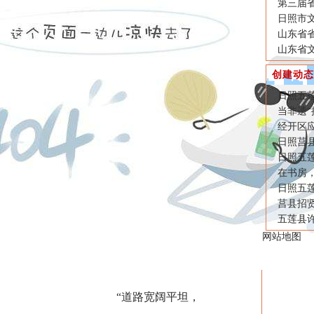
第三届
日照市文
山东省
山东省
创建动态
日照五莲
当非遗“
经开区
日照莒县
日照五莲
在书房
日照五
莒县招
五莲县
网站地图
“道路宽阔平坦，