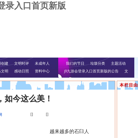
会登录入口首页新版
明创建
文明时评
未成年人
我们的节日
垃圾分类
主题活动
络文明
感动日照
资料中心
j9九游会登录入口首页新版的公告
文
明行动
本栏目由
，如今这么美！
[]
[]
网
越来越多的石臼人