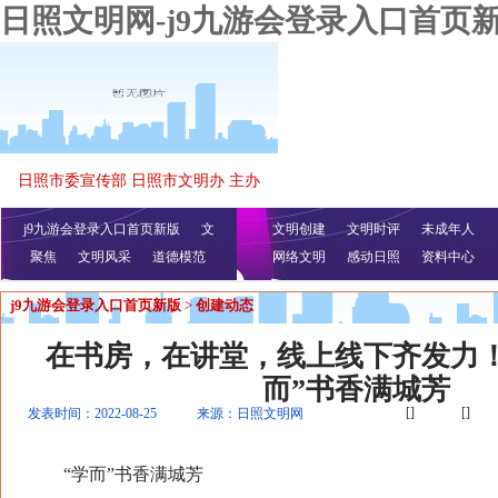
日照文明网-j9九游会登录入口首页
日照市委宣传部 日照市文明办 主办
j9九游会登录入口首页新版
文
文明创建
文明时评
未成年人
聚焦
文明风采
明播报
公益视频
道德模范
网络文明
感动日照
资料中心
j9九游会登录入口首页新版
>
创建动态
在书房，在讲堂，线上线下齐发力！
而”书香满城芳
[]
[]
发表时间：2022-08-25
来源：日照文明网
“学而”书香满城芳