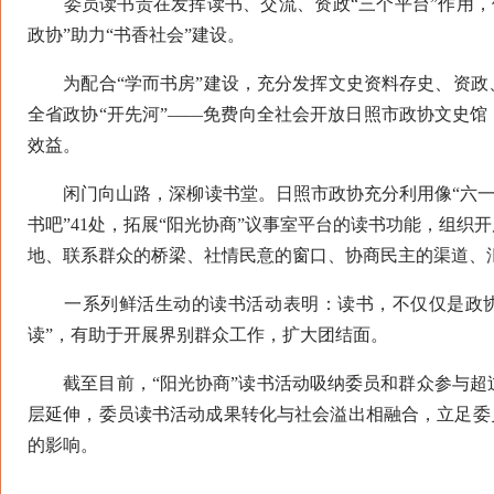
委员读书贵在发挥读书、交流、资政“三个平台”作用，
政协”助力“书香社会”建设。
为配合“学而书房”建设，充分发挥文史资料存史、资政、
全省政协“开先河”——免费向全社会开放日照市政协文史馆
效益。
闲门向山路，深柳读书堂。日照市政协充分利用像“六一书院
书吧”41处，拓展“阳光协商”议事室平台的读书功能，组织
地、联系群众的桥梁、社情民意的窗口、协商民主的渠道、
一系列鲜活生动的读书活动表明：读书，不仅仅是政协
读”，有助于开展界别群众工作，扩大团结面。
截至目前，“阳光协商”读书活动吸纳委员和群众参与超过
层延伸，委员读书活动成果转化与社会溢出相融合，立足委员
的影响。