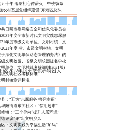
党五十年 砥砺初心传薪火—中楼镇举
加强农村基层党组织建设”东港区总队
年中共日照市委网络安全和信息化委员会
2021年度全市新时代文明实践志愿服
021年度市级文明单位、文明村镇、文
2021年度 省、市级文明村镇、文明
关于深化文明单位动态管理的办法》的
省级文明校园、省级文明校园提名学校
明单位、文明村镇考核细则(2021版)
9名2022年度分散供养特困人
省级文明社区考核标准
文明村镇测评标准
县：“五为”志愿服务 擦亮幸福“
县城阳街道东关社区：“信用超市”
峰镇：“三个导向”提升人居环境“
德评议“评”出文明乡风
山区：文明实践为幸福生活“加码”