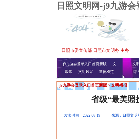
日照文明网-j9九游
日照市委宣传部 日照市文明办 主办
j9九游会登录入口首页新版
文
文
聚焦
文明风采
明播报
公益视频
道德模范
网
j9九游会登录入口首页新版
>
文明播报
省级“最美照
发表时间：2022-08-19
来源：日照文明