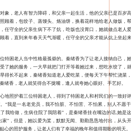
象，老人有智力障碍，和父亲一起生活，他的父亲已是百岁高
起照顾着，包饺子、蒸馒头、烙油饼，换着花样地给老人做饭，
别冷，任守全的父亲生病下不了炕，吃饭也没胃口，她就做点老人
照顾着，直到来年春天天气渐暖，任守全的父亲才能从炕上坐起
特困老人当中性格最孤僻的。秦绪香为了让老人接纳自己，她
接受了她的服务，一大早就把门打开等着她过来，想吃水饺了，
菜旱得长不起来，秦绪香知道老人爱吃菜，便每天下午帮忙浇菜
秦绪香，老人就笑得合不拢嘴，逢人就夸她心眼好、手艺好。
地照护着三位特困老人，得到了特困老人和村民们的一致好评
”。“我是一名老党员，我不怕脏、不怕苦、不怕累，别人不愿
了我给做，生病住院了我陪着”，是秦绪香挂在嘴边的话,她是
出家”，但是，她以爱为桨，默默无闻、勤勤恳恳地付出，从头
贴心的照护服务，让老人们有了幸福的晚年和值得期盼的明天。