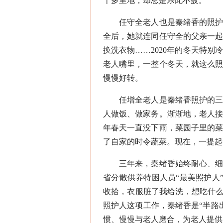
十多里地，却总是乐此不疲。
任守全老人也是秦绪香的照护对
全后，她就连同任守全的父亲一
换洗衣物……2020年的冬天特
老人嘴里，一整个冬天，就这么
慢慢好转。
任增全老人是秦绪香照护的三位
人做饭、做家务。渐渐地，老人
年春天一直没下雨，菜园子里的
了自家的时令蔬菜。现在，一提起
三年来，秦绪香始终耐心、细心
省分散供养特困人员“最美照护人
收拾，衣服脏了我给洗，想吃什么
照护人这项工作，秦绪香是“半路
惯、慢慢与老人磨合，为老人提供