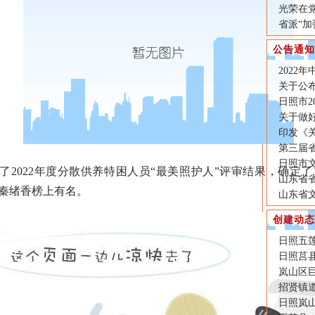
光荣在
省派“
公告通知
2022
关于公布
日照市2
关于做好
印发《
第三届
日照市文
022年度分散供养特困人员“最美照护人”评审结果，确定了1
山东省
的秦绪香榜上有名。
山东省
创建动态
日照五莲
日照莒
岚山区巨
招贤镇道
日照岚