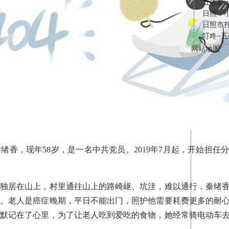
五莲县
日照：
日照市
叮咚~
网站地图
，现年58岁，是一名中共党员。2019年7月起，开始担任
居在山上，村里通往山上的路崎岖、坑洼，难以通行，秦绪香
程。老人是癌症晚期，平日不能出门，照护他需要耗费更多的耐
默默记在了心里，为了让老人吃到爱吃的食物，她经常骑电动车