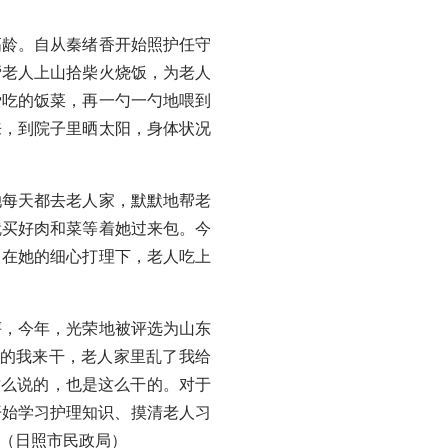
龄。自从秦绪香开始照护任守
帮老人上山拾柴火烧饭，为老人
爱吃的饭菜，再一勺一勺地喂到
来，到院子里晒太阳，身体状况
每天都去老人家，默默地帮老
就买好肉和菜等着她过来包。今
，在她的细心打理下，老人吃上
，今年，光荣地被评选为山东
干的我来干，老人家里乱了我给
这么说的，也是这么干的。对于
开始学习护理知识、摸清老人习
（日照市民政局）