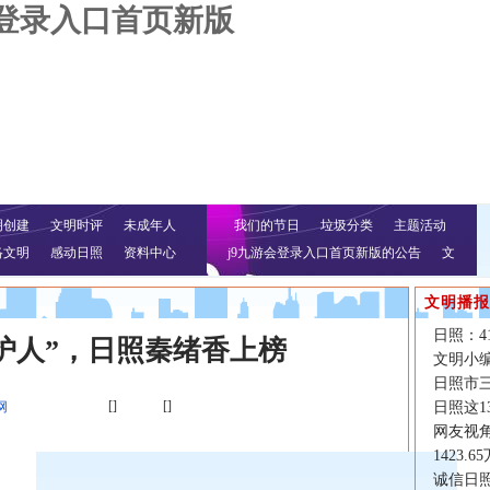
会登录入口首页新版
明创建
文明时评
未成年人
我们的节日
垃圾分类
主题活动
络文明
感动日照
资料中心
j9九游会登录入口首页新版的公告
文
明行动
文明播报
日照：4
护人”，日照秦绪香上榜
文明小
日照市
[]
[]
网
日照这
网友视
1423
诚信日照