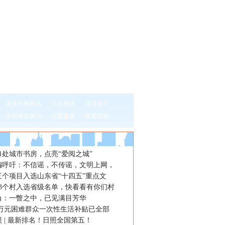
讲文明树新风
日出初光
城市名片
文明单位展示
志愿服务
我要投稿
1处城市书房，点亮“爱阅之城”
编呼吁：不信谣，不传谣，文明上网，
三个项目入选山东省“十四五”重点文
13个村入选省级名单，快看看有你们村
角：一瞥之中，已见满目芳华
.65万元困难群众一次性生活补贴已全部
 | 最新排名！日照全国第五！