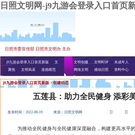
日照文明网-j9九游会登录入口首页
日照市委宣传部 日照市文明办 主办
j9九游会登录入口首页新版
文
文明创建
文明时评
未成年人
聚焦
文明风采
明播报
公益视频
道德模范
网络文明
感动日照
资料中心
j9九游会登录入口首页新版
>
创建动态
五莲县：助力全民健身 添彩
[]
[]
发表时间：2022-08-19
来源：日照文明网
为推动全民健身与全民健康深度融合，构建更高水平的