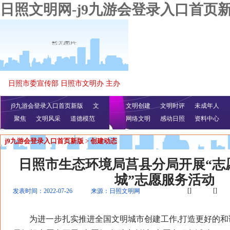
日照文明网-j9九游会登录入口首页
日照市委宣传部 日照市文明办 主办
j9九游会登录入口首页新版
文
文明创建
文明时评
未成年人
聚焦
文明风采
明播报
公益视频
道德模范
网络文明
感动日照
资料中心
j9九游会登录入口首页新版
>
创建动态
日照市生态环境局莒县分局开展“志
城”志愿服务活动
[]
[]
发表时间：2022-07-26
来源：日照文明网
为进一步扎实推进全国文明城市创建工作,打造更好的和