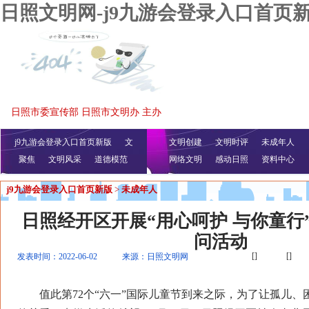
日照文明网-j9九游会登录入口首页
日照市委宣传部 日照市文明办 主办
j9九游会登录入口首页新版
文
文明创建
文明时评
未成年人
聚焦
文明风采
明播报
公益视频
道德模范
网络文明
感动日照
资料中心
j9九游会登录入口首页新版
>
未成年人
日照经开区开展“用心呵护 与你童行
问活动
[]
[]
发表时间：2022-06-02
来源：日照文明网
值此第72个“六一”国际儿童节到来之际，为了让孤儿、